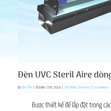
Đèn UVC Steril Aire dòn
By
Văn Trần
|
October 15th, 2019
|
Sản phẩm
,
Steril Aire
|
0 Comments
Được thiết kế để lắp đặt trong cá