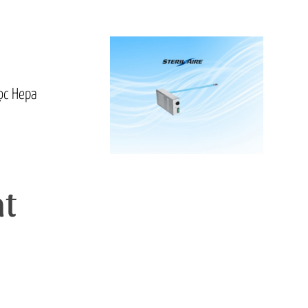
dòng RSE
 lọc
epa
t