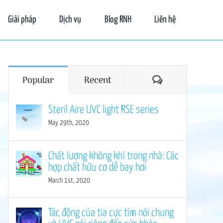
Giải pháp
Dịch vụ
Blog RNH
Liên hệ
Comments
Popular
Recent
Steril Aire UVC light RSE series
May 29th, 2020
Chất lượng không khí trong nhà: Các
hợp chất hữu cơ dễ bay hơi
March 1st, 2020
Tác động của tia cực tím nói chung