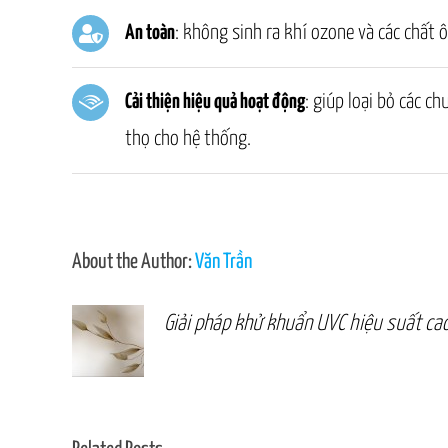
An toàn
: không sinh ra khí ozone và các chất 
Cải thiện hiệu quả hoạt động
: giúp loại bỏ các c
thọ cho hệ thống.
About the Author:
Văn Trần
Giải pháp khử khuẩn UVC hiệu suất ca
Hệ thống khử nhiễm