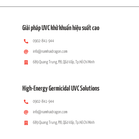
Giải pháp UVC khử khuẩn hiệu suất cao
0902-841-944
info@namhaidragon.com
689 Quang Trung, P.8, Q.Gò Vấp, Tp.Hồ Chí Minh
High-Energy Germicidal UVC Solutions
0902-841-944
info@namhaidragon.com
689 Quang Trung, P.8, Q.Gò Vấp, Tp.Hồ Chí Minh