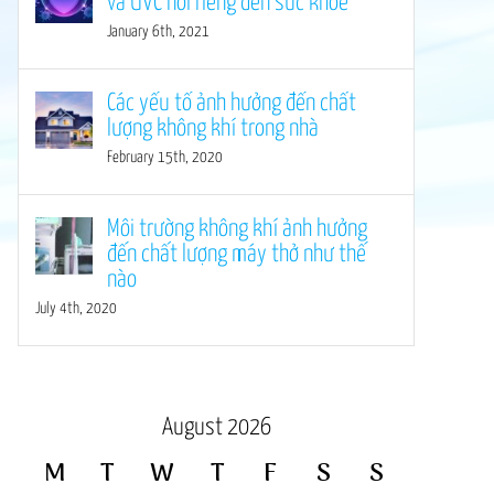
và UVC nói riêng đến sức khỏe
January 6th, 2021
Các yếu tố ảnh hưởng đến chất
lượng không khí trong nhà
February 15th, 2020
Môi trường không khí ảnh hưởng
đến chất lượng máy thở như thế
nào
July 4th, 2020
August 2026
M
T
W
T
F
S
S