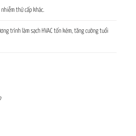
ô nhiễm thứ cấp khác.
hương trình làm sạch HVAC tốn kém, tăng cường tuổi
o
Đèn UVC Steril Aire