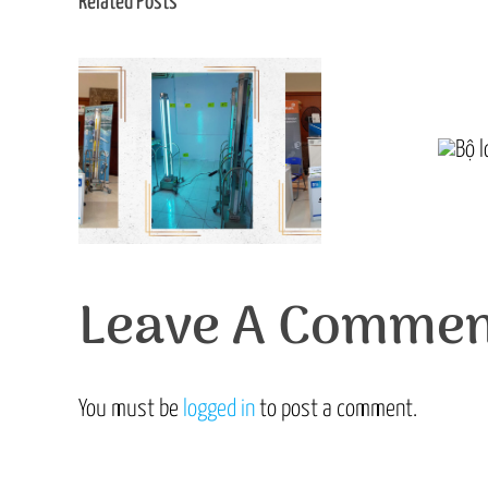
khuẩn trong phòng
Related Posts
Bộ
H
Leave A Commen
You must be
logged in
to post a comment.